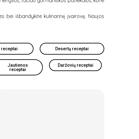
e lengvus, tačiau gurmaniškus patiekalus, kurie
s bei išbandykite kulinarinę įvairovę. Naujos
 receptai
Desertų receptai
Jautienos
Daržovių receptai
receptai