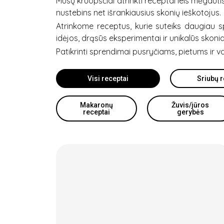
Mūsų kruopščiai atrinkti receptai leis mėgauti
nustebins net išrankiausius skonių ieškotojus.
Atrinkome receptus, kurie suteiks daugiau spa
idėjos, drąsūs eksperimentai ir unikalūs skonia
Patikrinti sprendimai pusryčiams, pietums ir va
Visi receptai
Sriubų r
Makaronų
Žuvis/jūros
receptai
gerybės