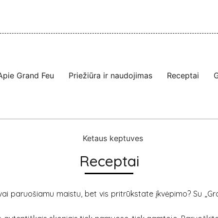
Apie Grand Feu
Priežiūra ir naudojimas
Receptai
G
Receptai
gvai paruošiamu maistu, bet vis pritrūkstate įkvėpimo? Su „G