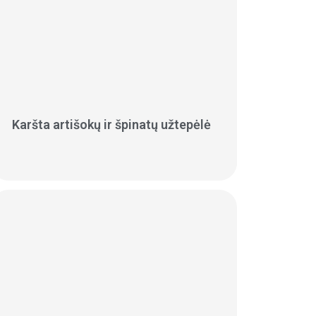
Karšta artišokų ir špinatų užtepėlė