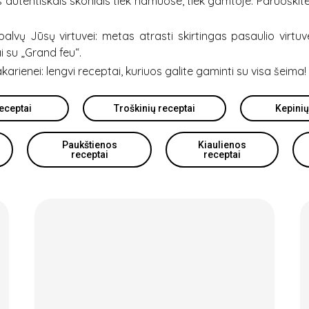
s autentiškais skoniais tiek namuose, tiek gamtoje. Paruoškit
lvų Jūsų virtuvei: metas atrasti skirtingas pasaulio virtuve
i su „Grand feu“.
karienei: lengvi receptai, kuriuos galite gaminti su visa šeima!
eceptai
Troškinių receptai
Kepinių
Paukštienos
Kiaulienos
receptai
receptai