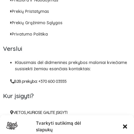
Priežiūra ir Naudojimas
Prekių Pristatymas
Prekių Grąžinimo Sąlygos
Privatumo Politika
Verslui
Klausimais dėl didmeninės prekybos maloniai kviečiame
susisiekti žemiau esančiais kontaktais:
B2B prekyba: +370 600 03555
Kur įsigyti?
VIETOS, KURIOSE GALITE ĮSIGYTI
Tvarkyti sutikimą dėl
slapukų