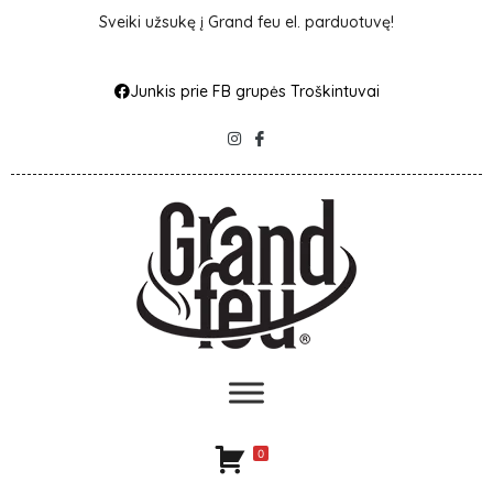
Sveiki užsukę į Grand feu el. parduotuvę!
Junkis prie FB grupės Troškintuvai
0