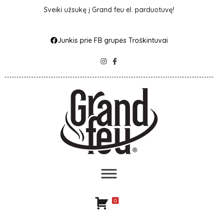
Sveiki užsukę į Grand feu el. parduotuvę!
Junkis prie FB grupės Troškintuvai
0