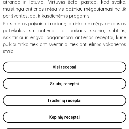
atranda ir lietuviai. Virtuvės šefai pastebi, kad sveika,
maistinga antienos mėsa vis dažniau mėgaujamasi ne tik
per šventes, bet ir kasdienėmis progomis.
Pats metas paįvairinti racioną: atrinkome mėgstamiausius
patiekalus su antiena. Tai puikaus skonio, subtilūs,
išskirtiniai ir lengvai pagaminami antienos receptai, kurie
puikiai tinka tiek ant šventinio, tiek ant eilinės vakarienės
stalo!
Visi receptai
Sriubų receptai
Troškinių receptai
Kepinių receptai