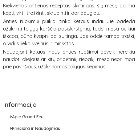
Kiekvienas antienos receptas skirtingas: šią mėsą galima
kepti, virti, troškinti, skrudinti ir dar daugiau.
Anties ruošimui puikiai tinka ketaus indai. Jie padeda
užtikrinti tolygų karščio pasiskirstymą, todėl mėsa puikiai
iškepa, būna kvapni bei sultinga. Jos odelė tampa traški,
o vidus lieka švelnus ir minkštas.
Naudojant ketaus indus anties ruošimui beveik nereikia
naudoti aliejaus ar kitų pridėtinių riebalų: mėsa neprilimpa
prie paviršiaus, užtikrinamas tolygus kepimas.
Informacija
Apie Grand Feu
Priežiūra ir Naudojimas