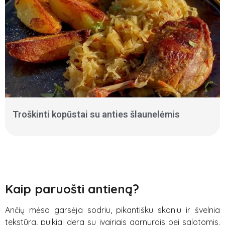
Troškinti kopūstai su anties šlaunelėmis
Kaip paruošti antieną?
Ančių mėsa garsėja sodriu, pikantišku skoniu ir švelnia
tekstūra, puikiai dera su įvairiais garnyrais bei salotomis.