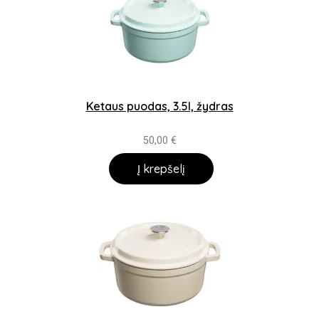
Ketaus puodas, 3.5l, žydras
50,00
€
Į krepšelį