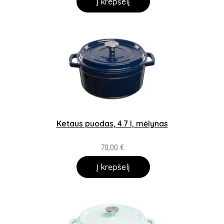
Į krepšelį
Ketaus puodas, 4.7 l, mėlynas
70,00
€
Į krepšelį