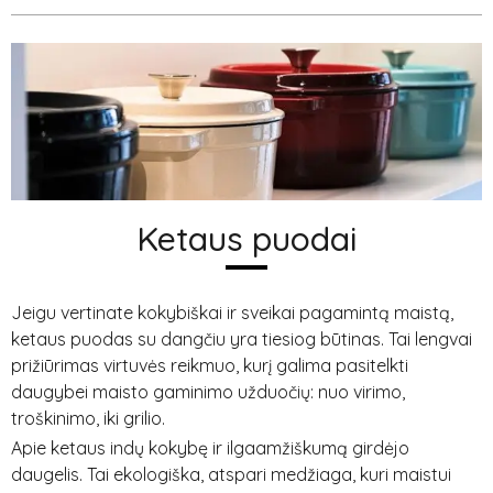
Ketaus puodai
Jeigu vertinate kokybiškai ir sveikai pagamintą maistą,
ketaus puodas su dangčiu yra tiesiog būtinas. Tai lengvai
prižiūrimas virtuvės reikmuo, kurį galima pasitelkti
daugybei maisto gaminimo užduočių: nuo virimo,
troškinimo, iki grilio.
Apie ketaus indų kokybę ir ilgaamžiškumą girdėjo
daugelis. Tai ekologiška, atspari medžiaga, kuri maistui