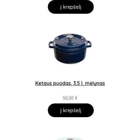
Į krepšelį
Ketaus puodas, 3.5 l, mėlynas
50,00
€
Į krepšelį