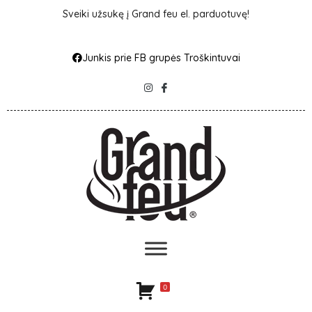
Sveiki užsukę į Grand feu el. parduotuvę!
Junkis prie FB grupės Troškintuvai
0