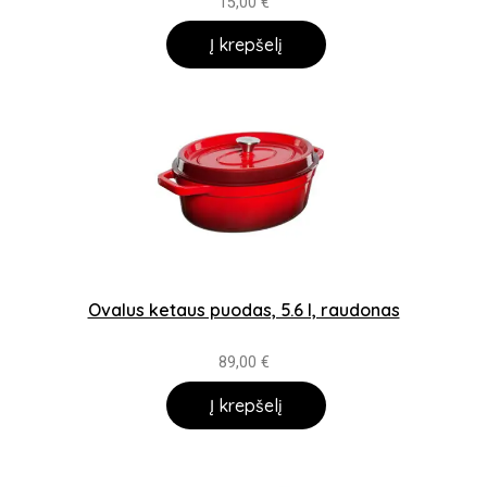
15,00
€
Į krepšelį
Ovalus ketaus puodas, 5.6 l, raudonas
89,00
€
Į krepšelį