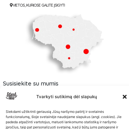
VIETOS, KURIOSE GALITE ĮSIGYTI
Susisiekite su mumis
GRANDFEU.LT
Tvarkyti sutikimą dėl slapukų
El. paštas: info@grandfeu.lt
Siekdami užtikrinti geriausią Jūsų naršymo patirtį ir svetainės
Informacija: +370 683 35365
funkcionalumą, šioje svetainėje naudojame slapukus (angl.
cookies
). Jie
padeda atpažinti vartotojus, matuoti lankomumo statistiką ir naršymo
įpročius, taip pat personalizuoti svetainę, kad ji būtų jums patogesnė ir
Marketingas: +370 640 42710