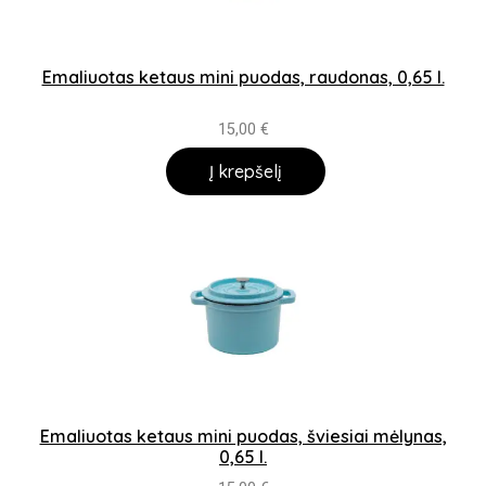
Emaliuotas ketaus mini puodas, raudonas, 0,65 l.
15,00
€
Į krepšelį
Emaliuotas ketaus mini puodas, šviesiai mėlynas,
0,65 l.