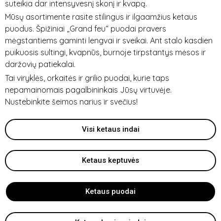
suteikia dar intensyvesnį skonį ir kvapą.
Mūsų asortimente rasite stilingus ir ilgaamžius ketaus
puodus. Špižiniai „Grand feu“ puodai pravers
mėgstantiems gaminti lengvai ir sveikai. Ant stalo kasdien
puikuosis sultingi, kvapnūs, burnoje tirpstantys mėsos ir
daržovių patiekalai.
Tai viryklės, orkaitės ir grilio puodai, kurie taps
nepamainomais pagalbininkais Jūsų virtuvėje.
Nustebinkite šeimos narius ir svečius!
Visi ketaus indai
Ketaus keptuvės
Ketaus puodai