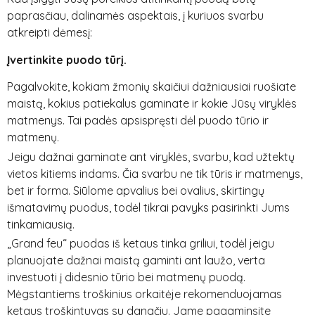
paprasčiau, dalinamės aspektais, į kuriuos svarbu
atkreipti dėmesį:
Įvertinkite puodo tūrį.
Pagalvokite, kokiam žmonių skaičiui dažniausiai ruošiate
maistą, kokius patiekalus gaminate ir kokie Jūsų viryklės
matmenys. Tai padės apsispręsti dėl puodo tūrio ir
matmenų.
Jeigu dažnai gaminate ant viryklės, svarbu, kad užtektų
vietos kitiems indams. Čia svarbu ne tik tūris ir matmenys,
bet ir forma. Siūlome apvalius bei ovalius, skirtingų
išmatavimų puodus, todėl tikrai pavyks pasirinkti Jums
tinkamiausią.
„Grand feu“ puodas iš ketaus tinka griliui, todėl jeigu
planuojate dažnai maistą gaminti ant laužo, verta
investuoti į didesnio tūrio bei matmenų puodą.
Mėgstantiems troškinius orkaitėje rekomenduojamas
ketaus troškintuvas su dangčiu. Jame pagaminsite