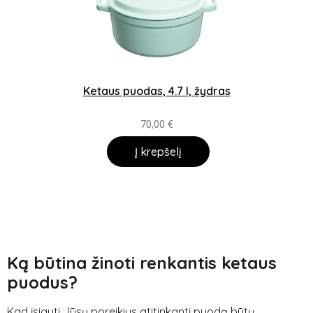
Ketaus puodas, 4.7 l, žydras
70,00
€
Į krepšelį
Ką būtina žinoti renkantis ketaus
puodus?
Kad įsigyti Jūsų poreikius atitinkantį puodą būtų