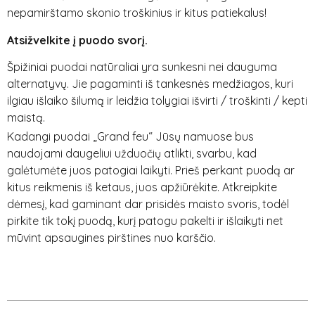
nepamirštamo skonio troškinius ir kitus patiekalus!
Atsižvelkite į puodo svorį.
Špižiniai puodai natūraliai yra sunkesni nei dauguma
alternatyvų. Jie pagaminti iš tankesnės medžiagos, kuri
ilgiau išlaiko šilumą ir leidžia tolygiai išvirti / troškinti / kepti
maistą.
Kadangi puodai „Grand feu“ Jūsų namuose bus
naudojami daugeliui užduočių atlikti, svarbu, kad
galėtumėte juos patogiai laikyti. Prieš perkant puodą ar
kitus reikmenis iš ketaus, juos apžiūrėkite. Atkreipkite
dėmesį, kad gaminant dar prisidės maisto svoris, todėl
pirkite tik tokį puodą, kurį patogu pakelti ir išlaikyti net
mūvint apsaugines pirštines nuo karščio.