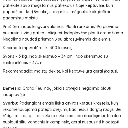
patiekite savo mėgstamus patiekalus šioje keptuvėje, kuri
papuoš bet kurį šventinį stalą ir leis mėgautis kokybiškai
pagamintu maistu.
Priežiūra: indas lengvai valomas. Plauti rankomis. Po plovimo
nusausinti, vidų patepti aliejumi. Indaplovėse plauti draudžiama.
Negalima naudoti priemonių su abrazyvinėmis dalelėmis.
Kepimo temperatūra: iki 300 laipsnių.
Svoris – 3 kg. Indo skersmuo – 34 cm; indo skersmuo su
rankenėlėmis – 37cm.
Rekomendacija: maistą dėkite, kai keptuvė yra gerai įkaitusi.
Dėmesio!
Grand Feu indų jokiais atvejais negalima plauti
indaplovėje.
Svarbu:
Padengiant emale lieka atviras ketaus kraštelis, kurį
rekomenduojama patepti aliejumi, kad nesusidarytų rūdys. Jei
rūdys atsirastų – tai niekaip nekenkia indo naudojimui, tereikia
nuplauti šiltu vandeniu ir kempinėle, gerai nusausinti ir patepti