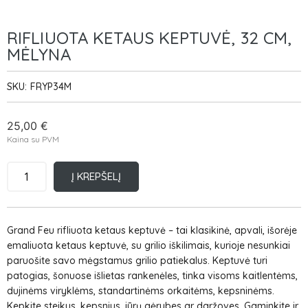
RIFLIUOTA KETAUS KEPTUVĖ, 32 CM,
MĖLYNA
SKU:
FRYP34M
25,00
€
Kaina su PVM
Į KREPŠELĮ
Grand Feu rifliuota ketaus keptuvė – tai klasikinė, apvali, išorėje
emaliuota ketaus keptuvė, su grilio iškilimais, kurioje nesunkiai
paruošite savo mėgstamus grilio patiekalus. Keptuvė turi
patogias, šonuose išlietas rankenėles, tinka visoms kaitlentėms,
dujinėms viryklėms, standartinėms orkaitėms, kepsninėms.
Kepkite steikus, kepsnius, jūrų gėrybes ar daržoves. Gaminkite ir