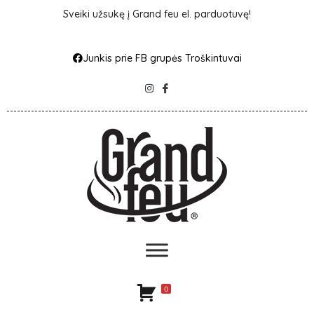
Sveiki užsukę į Grand feu el. parduotuvę!
Junkis prie FB grupės Troškintuvai
0