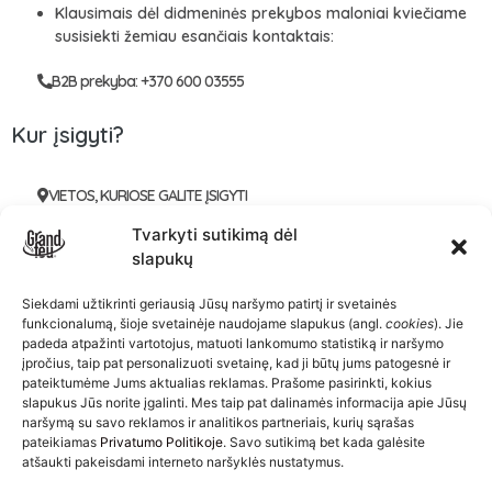
Klausimais dėl didmeninės prekybos maloniai kviečiame
susisiekti žemiau esančiais kontaktais:
B2B prekyba: +370 600 03555
Kur įsigyti?
VIETOS, KURIOSE GALITE ĮSIGYTI
Tvarkyti sutikimą dėl
slapukų
Siekdami užtikrinti geriausią Jūsų naršymo patirtį ir svetainės
funkcionalumą, šioje svetainėje naudojame slapukus (angl.
cookies
). Jie
padeda atpažinti vartotojus, matuoti lankomumo statistiką ir naršymo
įpročius, taip pat personalizuoti svetainę, kad ji būtų jums patogesnė ir
pateiktumėme Jums aktualias reklamas. Prašome pasirinkti, kokius
slapukus Jūs norite įgalinti. Mes taip pat dalinamės informacija apie Jūsų
naršymą su savo reklamos ir analitikos partneriais, kurių sąrašas
pateikiamas
Privatumo Politikoje
. Savo sutikimą bet kada galėsite
atšaukti pakeisdami interneto naršyklės nustatymus.